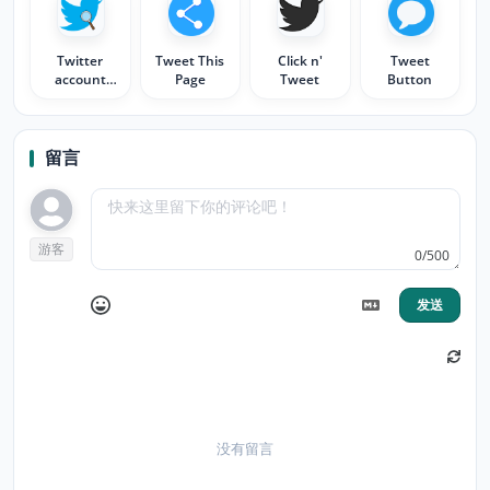
Twitter
Tweet This
Click n'
Tweet
account
Page
Tweet
Button
detector
留言
游客
0/500
发送
没有留言