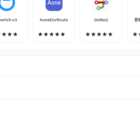
Switch-v3
AoneEnvRoute
GoRes2
苏