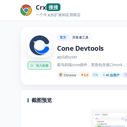
Crx
搜搜
一个牛
的扩展和应用商店
X
官方
开发者工具
Cone Devtools
apilabuser
菜鸟前端cone插件，里面包含接口mock
加入收藏
Chrome
5.0
1
45 位用户
截图预览