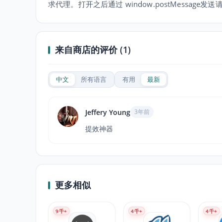
求代理。打开之后通过 window.postMessage发送
来自商店的评价 (1)
中文
所有语言
有用
最新
Jeffery Young
3年前
提效神器
更多相似
9
千+
4
千+
4
千+