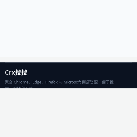
Crx搜搜
聚合 Chrome、Edge、Firefox 与 Microsoft 商店资源，便于搜
索、跳转和下载。
Chrome
Edge
Firefox
Microsoft
搜索
每期精选
更新日志
友情链接
© 2026 CRX搜搜