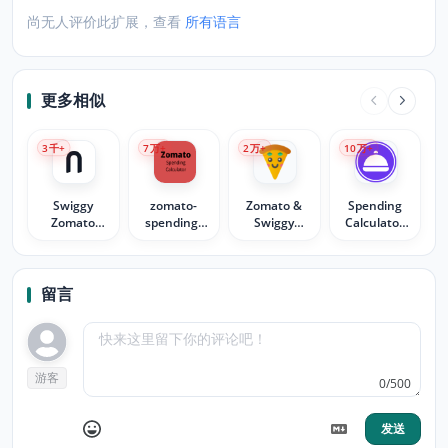
尚无人评价此扩展，查看
所有语言
更多相似
3
千+
7
万+
2
万+
10
万+
Swiggy
zomato-
Zomato &
Spending
Zomato
spending-
Swiggy
Calculator
Blinkit
calculator
Spending
for Swiggy™
Spends
Calc -
and
Snackalytics
Zomato™
留言
游客
0/500
发送