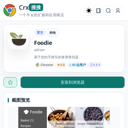
Crx
搜搜
一个牛
的扩展和应用商店
X
官方
购物
Foodie
adrian
基于您的手推车的食谱查找器
Chrome
5.0
43 位用户
1.1.1
安装到浏览器
截图预览