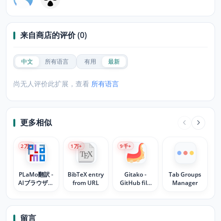
来自商店的评价 (0)
中文
所有语言
有用
最新
尚无人评价此扩展，查看
所有语言
更多相似
2
万+
1
万+
9
千+
PLaMo翻訳 -
BibTeX entry
Gitako -
Tab Groups
AIブラウザ翻
from URL
GitHub file
Manager
訳
tree
留言