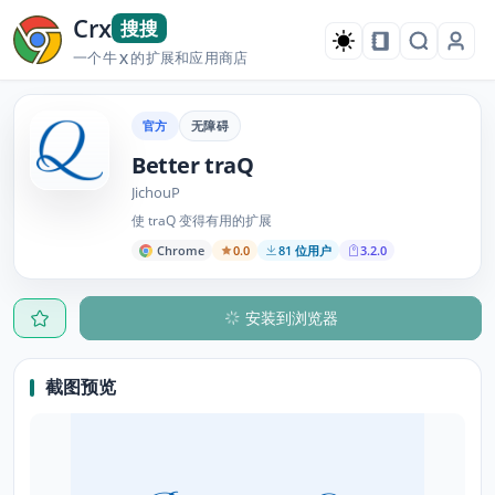
Crx
搜搜
一个牛
的扩展和应用商店
X
官方
无障碍
Better traQ
JichouP
使 traQ 变得有用的扩展
Chrome
0.0
81 位用户
3.2.0
安装到浏览器
截图预览