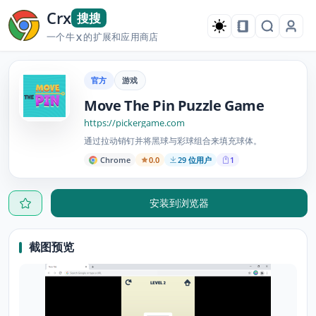
Crx
搜搜
一个牛
的扩展和应用商店
X
官方
游戏
Move The Pin Puzzle Game
https://pickergame.com
通过拉动销钉并将黑球与彩球组合来填充球体。
Chrome
0.0
29 位用户
1
安装到浏览器
截图预览