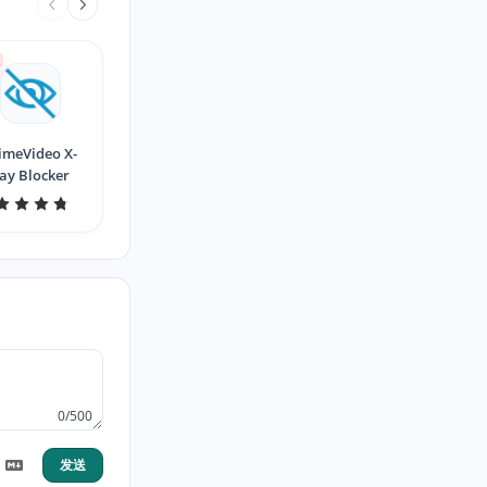
imeVideo X-
ay Blocker
0/500
发送