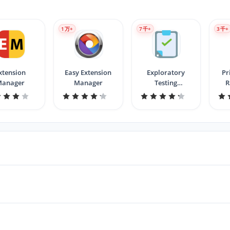
1
万+
7
千+
3
千+
xtension
Easy Extension
Exploratory
Pr
Manager
Manager
Testing
R
Extension