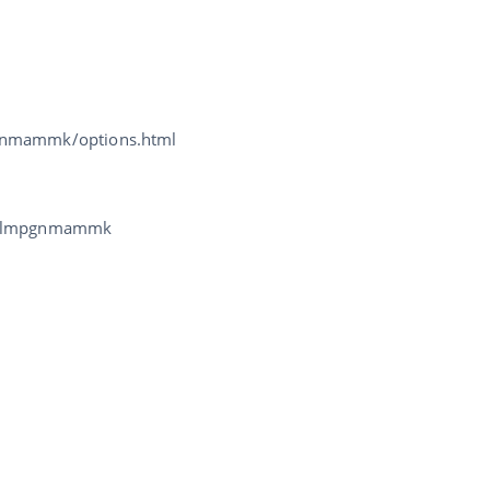
pgnmammk/options.html
glglmpgnmammk