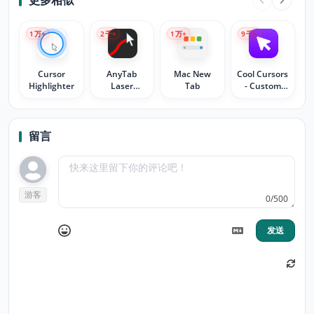
更多相似
1
万+
2
千+
1
万+
9
千+
Cursor
AnyTab
Mac New
Cool Cursors
Highlighter
Laser
Tab
- Custom
Pointer
Cursor for
Chrome™
留言
游客
0/500
发送