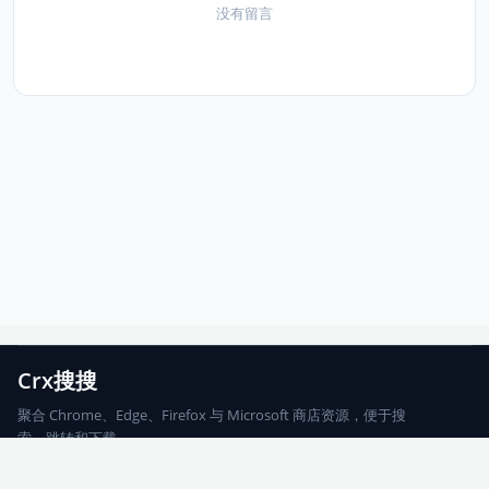
没有留言
Crx搜搜
聚合 Chrome、Edge、Firefox 与 Microsoft 商店资源，便于搜
索、跳转和下载。
Chrome
Edge