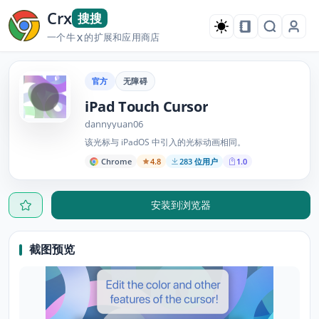
Crx
搜搜
一个牛
的扩展和应用商店
X
官方
无障碍
iPad Touch Cursor
dannyyuan06
该光标与 iPadOS 中引入的光标动画相同。
Chrome
4.8
283 位用户
1.0
安装到浏览器
截图预览