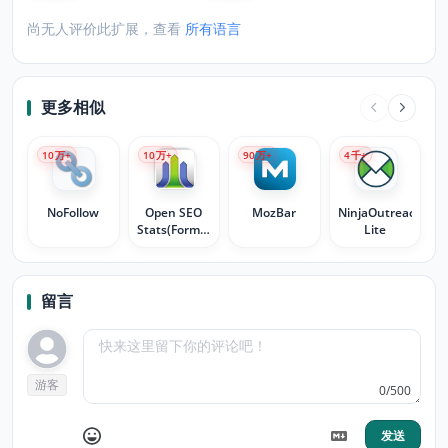
尚无人评价此扩展，查看
所有语言
更多相似
10
万+
10
万+
90
万+
4
千+
NoFollow
Open SEO
MozBar
NinjaOutreach
Stats(Formerly:
Lite
PageRank
Status)
留言
游客
0/500
发送