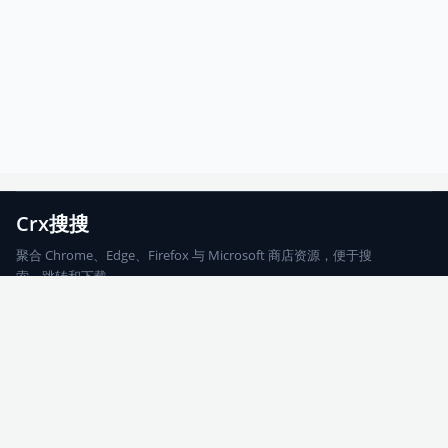
Crx搜搜
聚合 Chrome、Edge、Firefox 与 Microsoft 商店资源，便于搜
索、跳转和下载。
Chrome
Edge
Firefox
Microsoft
搜索
每期精选
更新日志
友情链接
© 2026 CRX搜搜
网站地图
友情链接