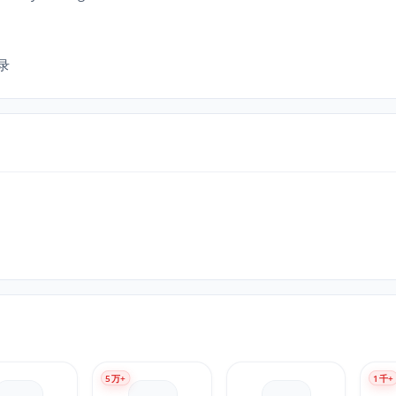
登录
5
万+
1
千+