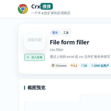
Crx
搜搜
一个牛
的扩展和应用商店
X
官方
工具
加载失败
File form filler
csv.filler
通过上传的 excel 或 csv 文件扩展表单填写
加入收藏
Chrome
4.2
20
2000 位用户
截图预览