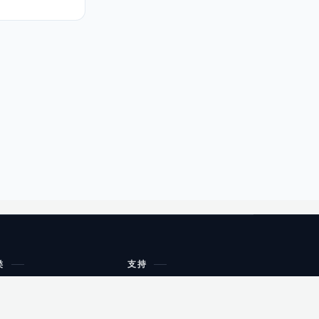
类
支持
工作流程与规划
油小猴
教育
网站地图