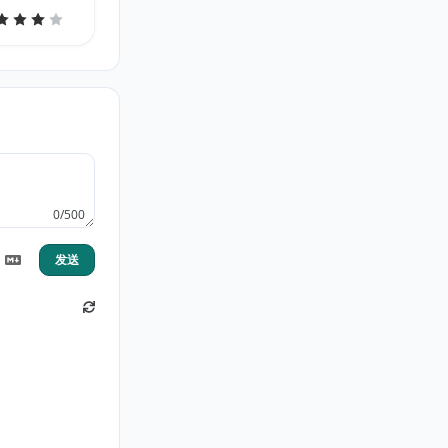
0/500
发送