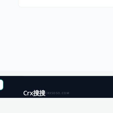
Crx搜搜
CRXSOSO.COM
聚合 Chrome、Edge、Firefox 与 Microsoft 商店资源，
便于搜索、跳转和下载。