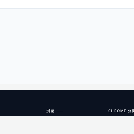
浏览
CHROME 分
每期精选
工具
搜索扩展
沟通