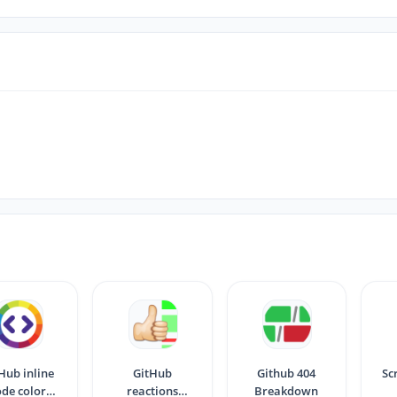
Hub inline
GitHub
Github 404
Sc
ode color
reactions
Breakdown