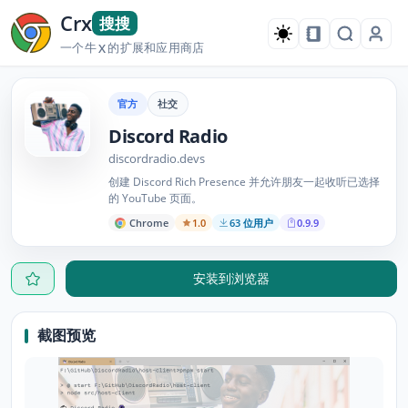
Crx
搜搜
一个牛
的扩展和应用商店
X
官方
社交
Discord Radio
discordradio.devs
创建 Discord Rich Presence 并允许朋友一起收听已选择
的 YouTube 页面。
Chrome
1.0
63 位用户
0.9.9
安装到浏览器
截图预览