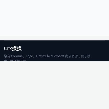
Crx搜搜
聚合 Chrome、Edge、Firefox 与 Microsoft 商店资源，便于搜
索、跳转和下载。
Chrome
Edge
Firefox
Microsoft
搜索
每期精选
更新日志
友情链接
© 2026 CRX搜搜
网站地图
友情链接