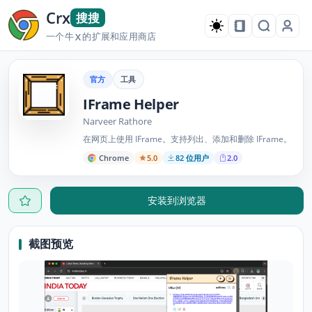
Crx
搜搜
一个牛
的扩展和应用商店
X
官方
工具
IFrame Helper
Narveer Rathore
在网页上使用 IFrame。支持列出、添加和删除 IFrame。
Chrome
5.0
82 位用户
2.0
安装到浏览器
截图预览