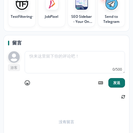
TestFiltering+
JobPixel
SEO Sidebar
Send to
- Your On
Telegram
Page SEO
Companion
留言
游客
0/500
发送
没有留言