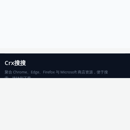
Crx搜搜
聚合 Chrome、Edge、Firefox 与 Microsoft 商店资源，便于搜
索、跳转和下载。
Chrome
Edge
Firefox
Microsoft
搜索
每期精选
更新日志
友情链接
© 2026 CRX搜搜
网站地图
友情链接