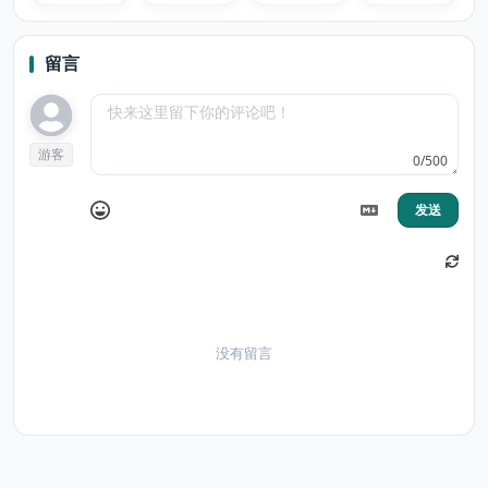
阅读器
YouTube/TED
器
视频与字幕播
放器
留言
游客
0/500
发送
没有留言