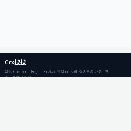
Crx搜搜
聚合 Chrome、Edge、Firefox 与 Microsoft 商店资源，便于搜
索、跳转和下载。
Chrome
Edge
Firefox
Microsoft
搜索
每期精选
更新日志
友情链接
© 2026 CRX搜搜
网站地图
友情链接