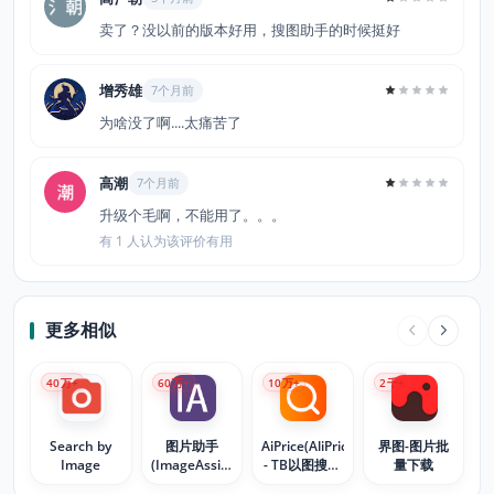
卖了？没以前的版本好用，搜图助手的时候挺好
增秀雄
7个月前
为啥没了啊....太痛苦了
高潮
7个月前
升级个毛啊，不能用了。。。
有 1 人认为该评价有用
更多相似
40
万+
60
万+
10
万+
2
千+
Search by
图片助手
AiPrice(AliPrice)
界图-图片批
Image
(ImageAssistant)
- TB以图搜同
量下载
批量图片下载
款