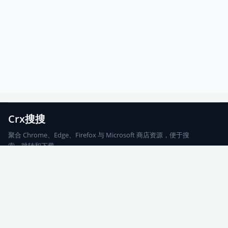
Crx搜搜
聚合 Chrome、Edge、Firefox 与 Microsoft 商店资源，便于搜
索、跳转和下载。
Chrome
Edge
Firefox
Microsoft
搜索
每期精选
更新日志
友情链接
© 2026 CRX搜搜