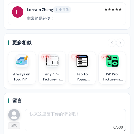
Lorrain Zheng
11个月前
非常简易轻便！
更多相似
1
千+
8
千+
2
千+
Always on
anyPiP -
Tab To
PiP Pro:
Top, PiP &
Picture-in-
Popup
Picture-in-
Side Panel (3
Picture
Window
Picture
in 1) - Super
anything
productivity
Pinned
tools
Window
留言
游客
0/500