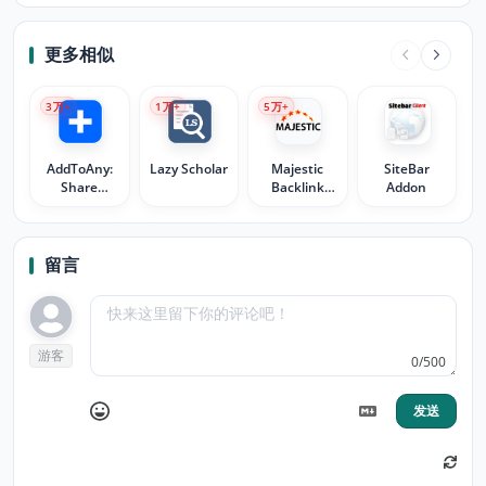
更多相似
3
万+
1
万+
5
万+
AddToAny:
Lazy Scholar
Majestic
SiteBar
Share
Backlink
Addon
Anywhere
Analyzer
留言
游客
0/500
发送