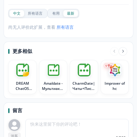
中文
所有语言
有用
最新
尚无人评价此扩展，查看
所有语言
更多相似
1
千+
DREAM
Amaldate -
CharmDate|
Improver of
ChatOS
Мультиаккаунт
Чаты+Письма
hc
automatic
- чаты/
помощник
email sender
письма
| ChatOS
留言
游客