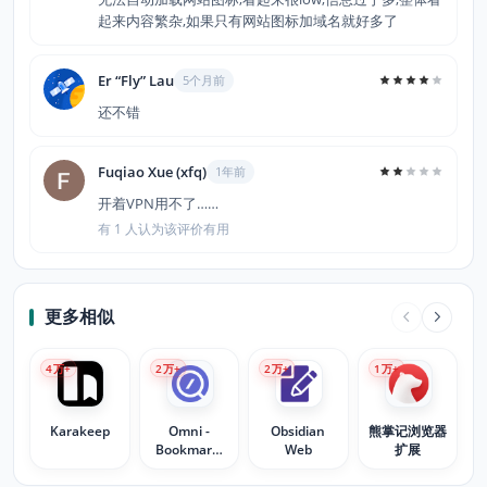
起来内容繁杂,如果只有网站图标加域名就好多了
Er “Fly” Lau
5个月前
还不错
Fuqiao Xue (xfq)
1年前
开着VPN用不了……
有 1 人认为该评价有用
更多相似
4
万+
2
万+
2
万+
1
万+
Karakeep
Omni -
Obsidian
熊掌记浏览器
Bookmark,
Web
扩展
History, &
Tab