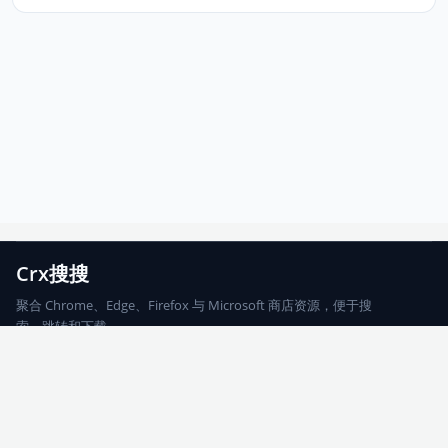
Crx搜搜
聚合 Chrome、Edge、Firefox 与 Microsoft 商店资源，便于搜
索、跳转和下载。
Chrome
Edge
Firefox
Microsoft
搜索
每期精选
更新日志
友情链接