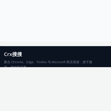
Crx搜搜
聚合 Chrome、Edge、Firefox 与 Microsoft 商店资源，便于搜
索、跳转和下载。
Chrome
Edge
Firefox
Microsoft
搜索
每期精选
更新日志
友情链接
© 2026 CRX搜搜
网站地图
友情链接