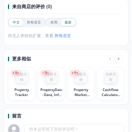
来自商店的评价 (0)
中文
所有语言
有用
最新
尚无人评价此扩展，查看
所有语言
更多相似
3
万+
1
万+
2
千+
加载失
加载失
加载失
加载失
败
败
败
败
Property
PropertyData
Property
Cashflow
Tracker
- Data, Info
Market
Calculator
& Analysis
Intel:
for
Property
Zillow/Trulia/Redfi
Insights
留言