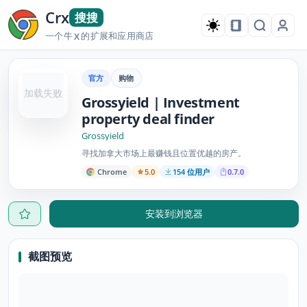
Crx
搜搜
一个牛
的扩展和应用商店
X
官方
购物
加载失败
Grossyield | Investment
property deal finder
Grossyield
寻找加拿大市场上最赚钱且位置优越的房产。
Chrome
5.0
154 位用户
0.7.0
安装到浏览器
截图预览