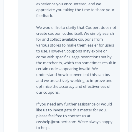
experience you encountered, and we
appreciate you taking the time to share your
feedback.
We would like to clarify that Coupert does not
create coupon codes itself. We simply search
for and collect available coupons from
various stores to make them easier for users
to use. However, coupons may expire or
come with specific usage restrictions set by
the merchants, which can sometimes result in
certain codes appearing invalid. We
understand how inconvenient this can be,
and we are actively working to improve and
optimize the accuracy and effectiveness of
our coupons.
If you need any further assistance or would
like us to investigate this matter for you,
please feel free to contact us at
cwshelp@coupert.com. We’re always happy
to help.