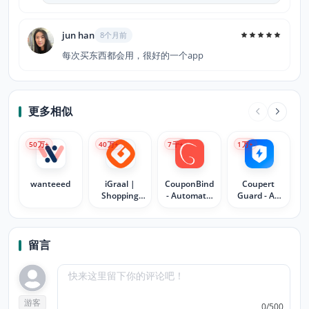
jun han
8个月前
每次买东西都会用，很好的一个app
更多相似
50
万+
40
万+
7
千+
1
万+
wanteeed
iGraal |
CouponBind
Coupert
Shopping
- Automatic
Guard - Ad
with Savings
Coupon
blocker &
Finder
Cash Back
Guard
留言
游客
0/500