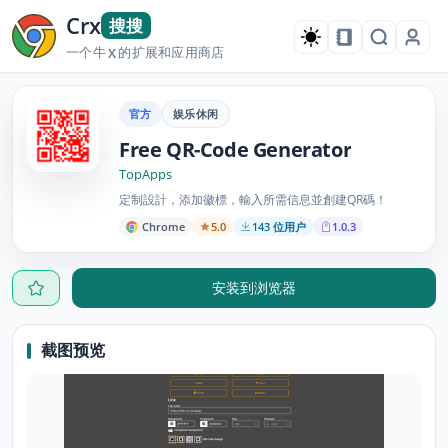
Crx
搜搜
一个牛
的扩展和应用商店
X
官方
娱乐休闲
Free QR-Code Generator
TopApps
定制設計，添加徽標，輸入所需信息並創建QR碼！
Chrome
5.0
143 位用户
1.0.3
安装到浏览器
截图预览