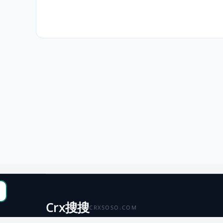
Crx搜搜
CRXSOSO.COM