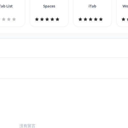
Tab List
Spaces
iTab
Wo
没有留言