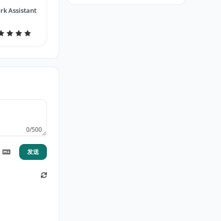
rk Assistant
0/500
发送