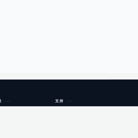
类
支持
工作流程与规划
油小猴
教育
网站地图
购物