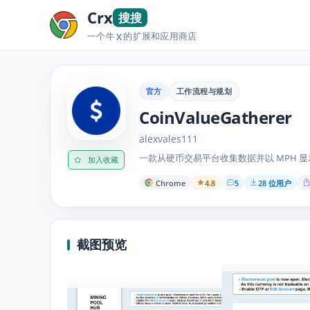
Crx
搜搜
一个牛
的扩展和应用商店
X
官方
工作流程与规划
CoinValueGatherer
alexvales111
一款从硬币交易平台收集数据并以 MPH 
加入收藏
Chrome
4.8
5
28 位用户
截图预览