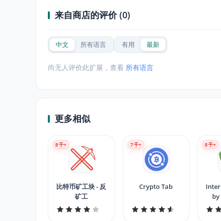
来自商店的评价 (0)
中文
所有语言
有用
最新
尚无人评价此扩展，查看
所有语言
更多相似
8
千+
7
千+
8
千+
比特币矿工块 - 反
Crypto Tab
Inter
矿工
by