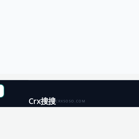
Crx搜搜
CRXSOSO.COM
聚合 Chrome、Edge、Firefox 与 Microsoft 商店资源，
便于搜索、跳转和下载。
Chrome
Edge
扩展商店
扩展商店