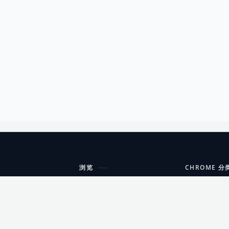
浏览
CHROME 分
每期精选
工具
搜索扩展
沟通
更新日志
开发者工具