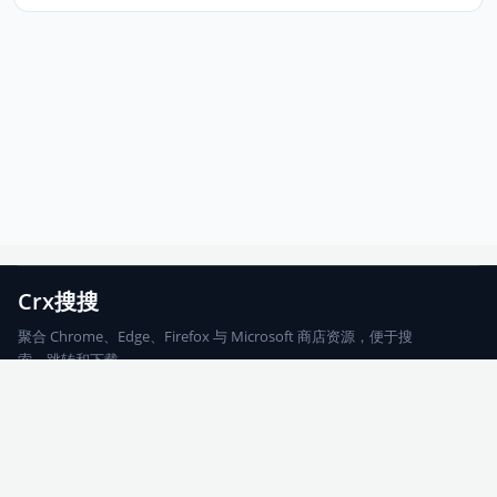
Crx搜搜
聚合 Chrome、Edge、Firefox 与 Microsoft 商店资源，便于搜
索、跳转和下载。
Chrome
Edge
Firefox
Microsoft
搜索
每期精选
更新日志
友情链接