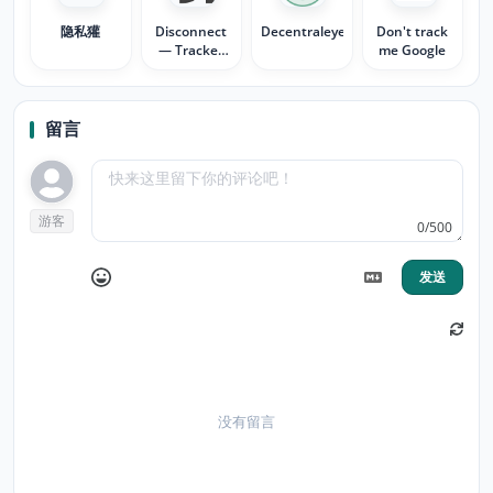
隐私獾
Disconnect
Decentraleyes
Don't track
— Tracker
me Google
Protection
留言
游客
0/500
发送
没有留言