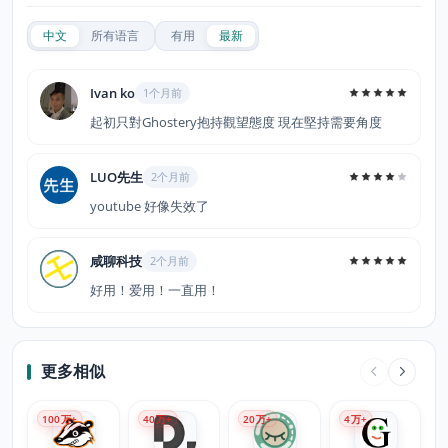
中文
所有语言
有用
最新
Ivan ko
1个月前
起初只對Ghostery抱持觀望態度 現在堅持需要角度
LUO先生
2个月前
youtube 好像失效了
咸聊科技
2个月前
好用！爱用！一直用！
更多相似
100
万+
40
万+
20
万+
4
万+