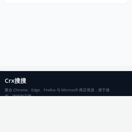
Crx搜搜
聚合 Chrome、Edge、Firefox 与 Microsoft 商店资源，便于搜
索、跳转和下载。
Chrome
Edge
Firefox
Microsoft
搜索
每期精选
更新日志
友情链接