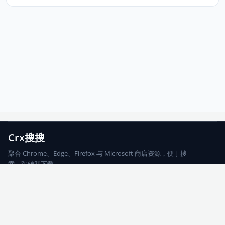
Crx搜搜
聚合 Chrome、Edge、Firefox 与 Microsoft 商店资源，便于搜
索、跳转和下载。
Chrome
Edge
Firefox
Microsoft
搜索
每期精选
更新日志
友情链接