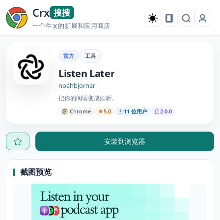
Crx
搜搜
一个牛
的扩展和应用商店
X
官方
工具
Listen Later
noahbjorner
把你的阅读变成倾听。
Chrome
5.0
11 位用户
2.0.0
安装到浏览器
截图预览