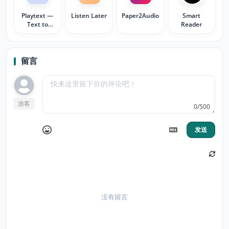
Playtext —
Listen Later
Paper2Audio
Smart
Text to
Reader
Speech
留言
游客
0/500
发送
没有留言