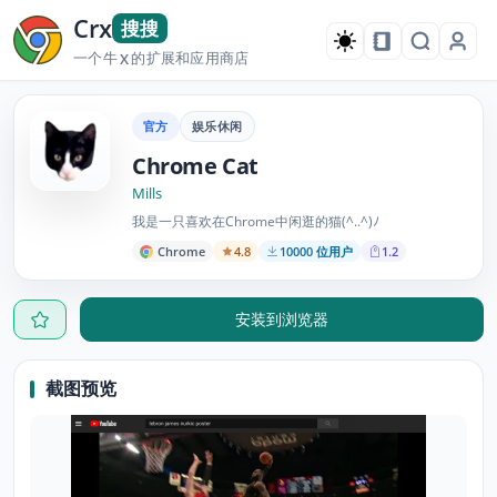
Crx
搜搜
一个牛
的扩展和应用商店
X
官方
娱乐休闲
Chrome Cat
Mills
我是一只喜欢在Chrome中闲逛的猫(^..^)ﾉ
Chrome
4.8
10000 位用户
1.2
安装到浏览器
截图预览