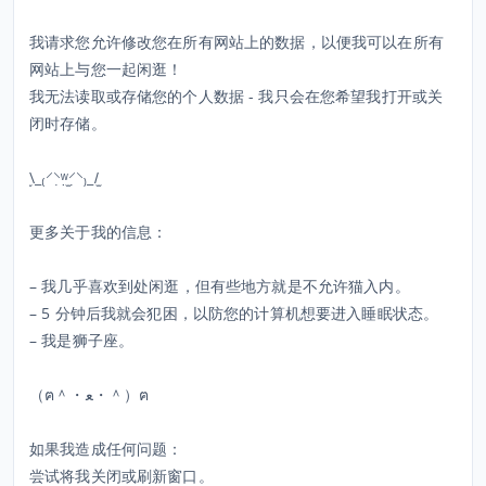
我请求您允许修改您在所有网站上的数据，以便我可以在所有
网站上与您一起闲逛！
我无法读取或存储您的个人数据 - 我只会在您希望我打开或关
闭时存储。
̫\_₍⸍⸌̣ʷ̣̫⸍̣⸌₎_/̫
更多关于我的信息：
– 我几乎喜欢到处闲逛，但有些地方就是不允许猫入内。
– 5 分钟后我就会犯困，以防您的计算机想要进入睡眠状态。
– 我是狮子座。
（ฅ＾・ﻌ・＾）ฅ
如果我造成任何问题：
尝试将我关闭或刷新窗口。