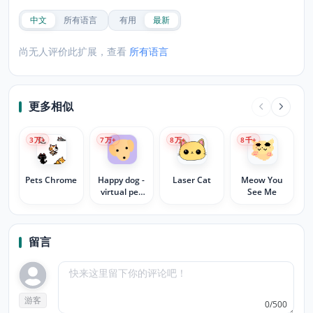
中文
所有语言
有用
最新
尚无人评价此扩展，查看
所有语言
更多相似
3
万+
7
万+
8
万+
8
千+
Pets Chrome
Happy dog -
Laser Cat
Meow You
virtual pet
See Me
for you and
friends
留言
游客
0/500