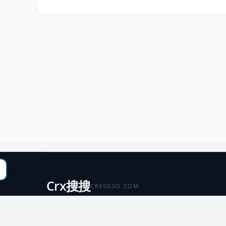
Crx搜搜
CRXSOSO.COM
聚合 Chrome、Edge、Firefox 与 Microsoft 商店资源，
便于搜索、跳转和下载。