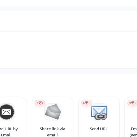
7
万+
6
千+
4
千+
nd URL by
Share link via
Send URL
Ema
Email
email
(ve