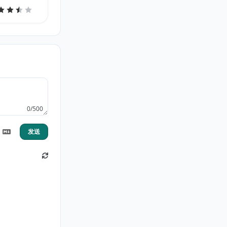
v2.1
0/500
发送