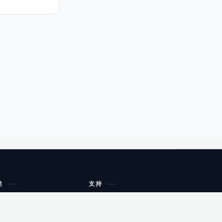
类
支持
工作流程与规划
油小猴
教育
网站地图