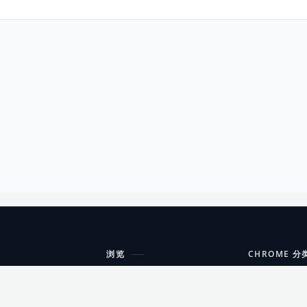
浏览
CHROME 分
每期精选
工具
搜索扩展
沟通