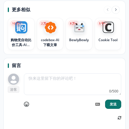
更多相似
10
万+
2
万+
8
万+
5
千+
购物党自动比
codebox-AI
BewlyBewly
Cookie Tool
价工具-AI看
下载文章
差评和商品对
比
留言
游客
0/500
发送