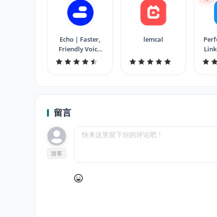
Echo | Faster,
lemcal
Per
Friendly Voice
Lin
comments
留言
游客