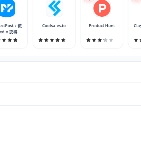
fectPost：使
Coolsales.io
Product Hunt
Cla
kedin 变得更
好 10 倍