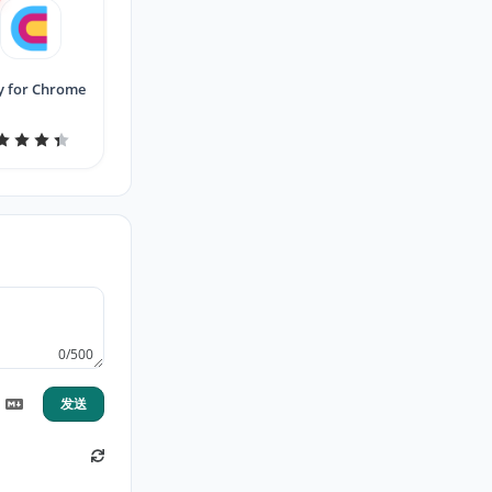
y for Chrome
0/500
发送