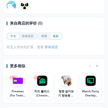
来自商店的评价 (0)
中文
所有语言
有用
最新
尚无人评价此扩展，查看
所有语言
更多相似
7
万+
2
万+
Previews
치즈 플러스
청명 같이보
Watch Party
(For Twitch
(Cheese
기 방송용 타
Overlay
& YouTube
Plus)
이머
Timer
& Kick)