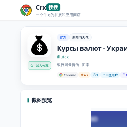
Crx
搜搜
一个牛
的扩展和应用商店
X
官方
新闻与天气
Курсы валют - Укра
Illutex
银行同业拆借 - 汇率
加入收藏
Chrome
4.7
3
9 位用户
1
截图预览