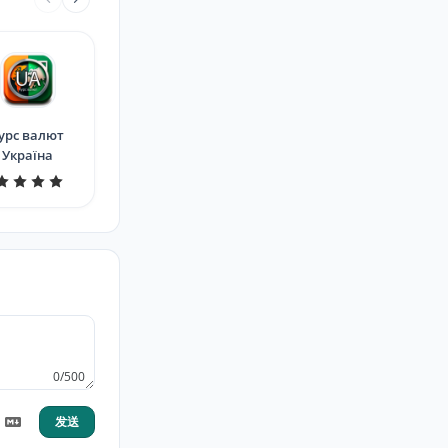
урс валют
Україна
0/500
发送