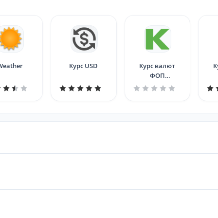
Weather
Курс USD
Курс валют
К
ФОП
(ПриватБанк)