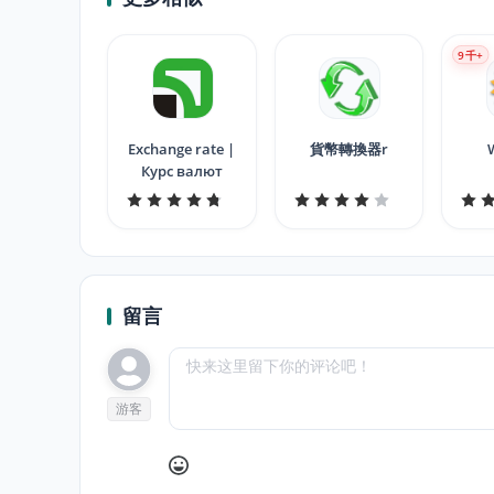
9
千+
Exchange rate |
貨幣轉換器r
Курс валют
留言
游客