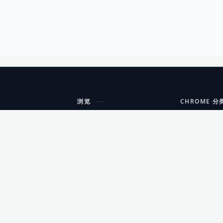
浏览
CHROME 分
每期精选
工具
搜索扩展
沟通
更新日志
开发者工具
友情链接
家居