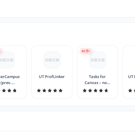
+
80
万+
加载失败
加载失败
加载失败
terCampus
UT ProfLinker
Tasks for
UT 
(prev.
Canvas – now
terCanvas)
supporting
Blackboard, D2L
Brightspace