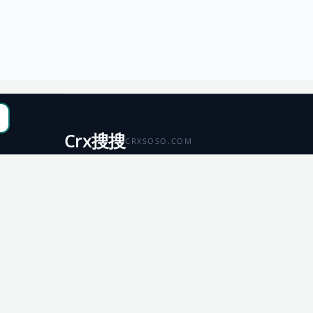
Crx搜搜
CRXSOSO.COM
聚合 Chrome、Edge、Firefox 与 Microsoft 商店资源，
便于搜索、跳转和下载。
Chrome
Edge
扩展商店
扩展商店
Firefox
Microsoft
扩展商店
应用商店
© 2026 CRX搜搜