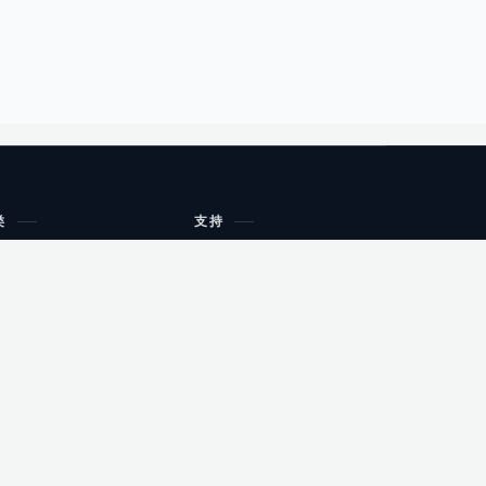
类
支持
工作流程与规划
油小猴
教育
网站地图
购物
健康
网站地图
友情链接