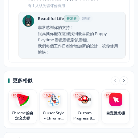
有 1 人认为该评价有用
Beautiful Life
开发者
3周前
非常感謝你的支持！
很高興你能在這裡找到最喜歡的 Poppy
Playtime 游戲游戲滑鼠游標。
我們每個工作日都會增加新的設計，祝你使用
愉快！
更多相似
80
万+
10
万+
20
万+
80
万+
Chrome的自
Cursor Style
Custom
自定義光標
定义光标
– Chrome™
Progress Bar
的自定义鼠标
for
光标和拖尾
YouTube™