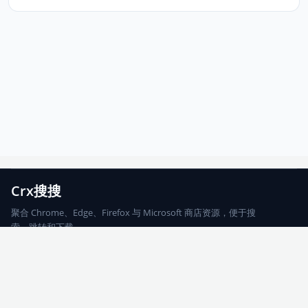
Crx搜搜
聚合 Chrome、Edge、Firefox 与 Microsoft 商店资源，便于搜
索、跳转和下载。
Chrome
Edge
Firefox
Microsoft
搜索
每期精选
更新日志
友情链接