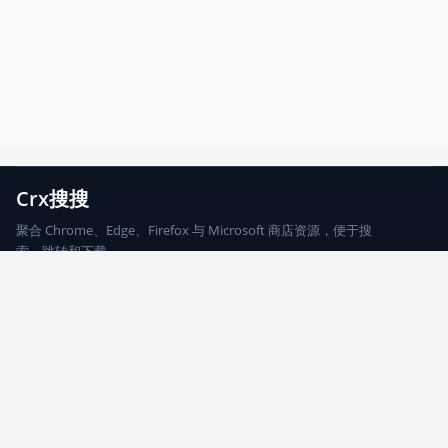
Crx搜搜
聚合 Chrome、Edge、Firefox 与 Microsoft 商店资源，便于搜
索、跳转和下载。
Chrome
Edge
Firefox
Microsoft
搜索
每期精选
更新日志
友情链接
© 2026 CRX搜搜
网站地图
友情链接