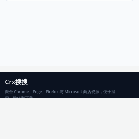
Crx搜搜
聚合 Chrome、Edge、Firefox 与 Microsoft 商店资源，便于搜
索、跳转和下载。
Chrome
Edge
Firefox
Microsoft
搜索
每期精选
更新日志
友情链接