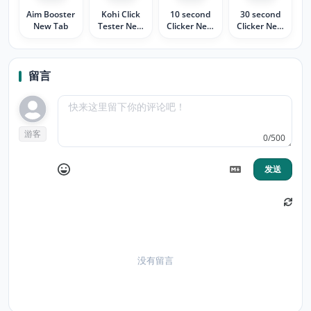
Aim Booster
Kohi Click
10 second
30 second
New Tab
Tester New
Clicker New
Clicker New
Tab
Tab
Tab
留言
游客
0/500
发送
没有留言