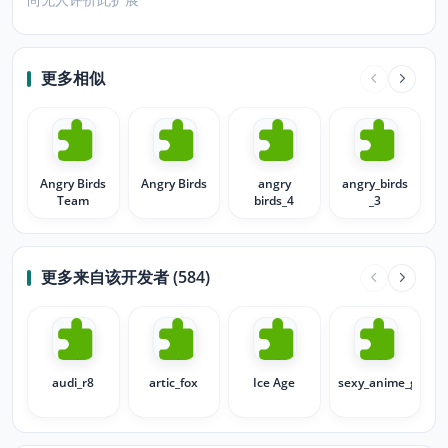
更多相似
Angry Birds
Angry Birds
angry
angry_birds
Team
birds_4
_3
更多来自该开发者 (584)
audi_r8
artic_fox
Ice Age
sexy_anime_girl