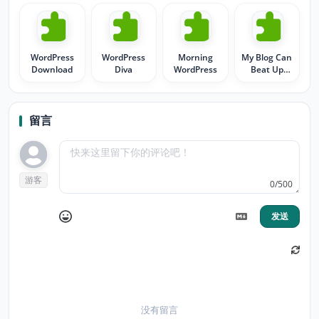
WordPress
WordPress
Morning
My Blog Can
Download
Diva
WordPress
Beat Up
Your Blog
留言
游客
0/500
发送
没有留言