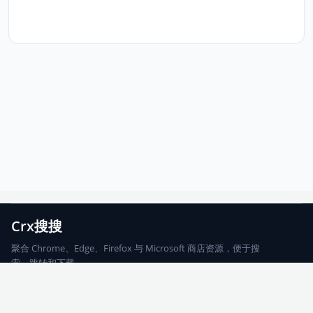
Crx搜搜
聚合 Chrome、Edge、Firefox 与 Microsoft 商店资源，便于搜
索、跳转和下载。
Chrome
Edge