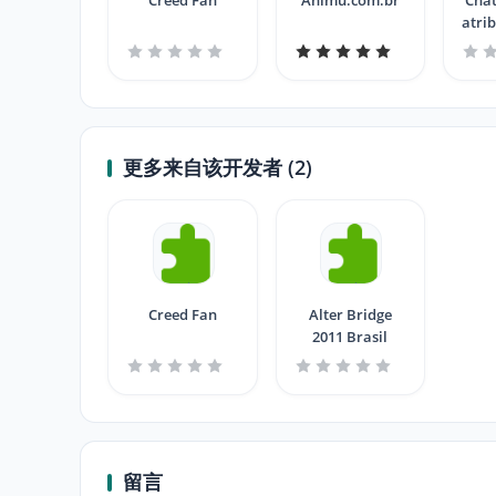
Creed Fan
Animu.com.br
Chat
atri
更多来自该开发者 (2)
Creed Fan
Alter Bridge
2011 Brasil
留言