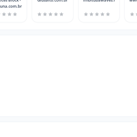
ices Block -
Giusaito.com.br
imbitubawaves.com.br
www
buna.com.br