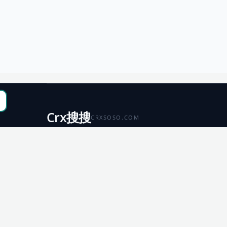
Crx搜搜
CRXSOSO.COM
聚合 Chrome、Edge、Firefox 与 Microsoft 商店资源，
便于搜索、跳转和下载。
Chrome
Edge
扩展商店
扩展商店
Firefox
Microsoft
扩展商店
应用商店