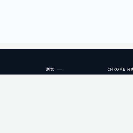
浏览
CHROME 分
每期精选
工具
搜索扩展
沟通
更新日志
开发者工具
友情链接
家居