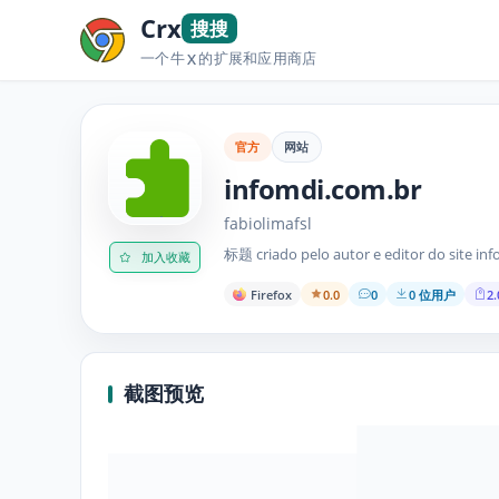
Crx
搜搜
一个牛
的扩展和应用商店
X
官方
网站
infomdi.com.br
fabiolimafsl
标题 criado pelo autor e editor do sit
加入收藏
Firefox
0.0
0
0 位用户
2.
截图预览