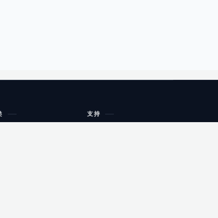
类
支持
工作流程与规划
油小猴
教育
网站地图
购物
健康