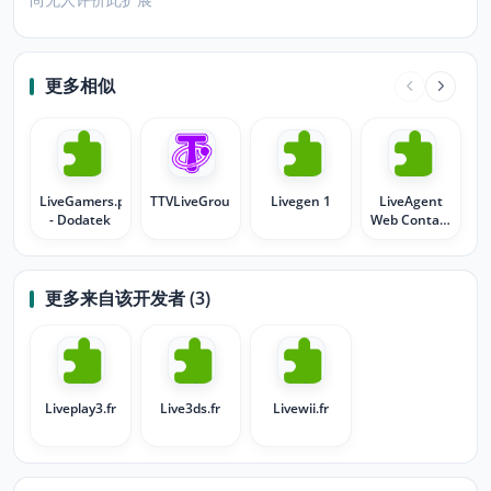
更多相似
LiveGamers.pl
TTVLiveGroup
Livegen 1
LiveAgent
- Dodatek
Web Contact
Cards
更多来自该开发者 (3)
Liveplay3.fr
Live3ds.fr
Livewii.fr