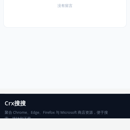
没有留言
Crx搜搜
聚合 Chrome、Edge、Firefox 与 Microsoft 商店资源，便于搜
索、跳转和下载。
Chrome
Edge