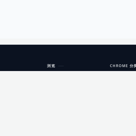
浏览
CHROME 分
每期精选
工具
搜索扩展
沟通
更新日志
开发者工具
友情链接
家居