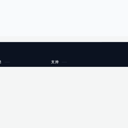
类
支持
工作流程与规划
油小猴
教育
网站地图
购物
健康