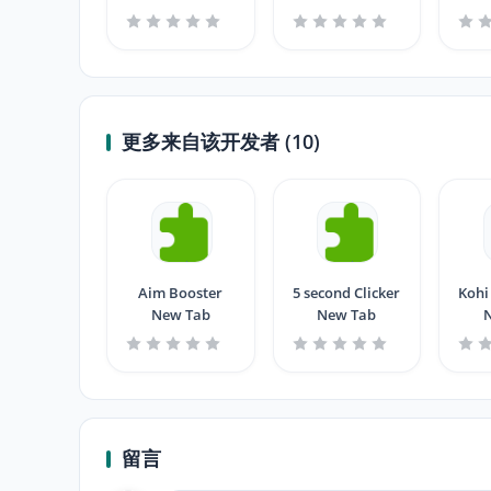
Generator
更多来自该开发者 (10)
Aim Booster
5 second Clicker
Kohi 
New Tab
New Tab
留言