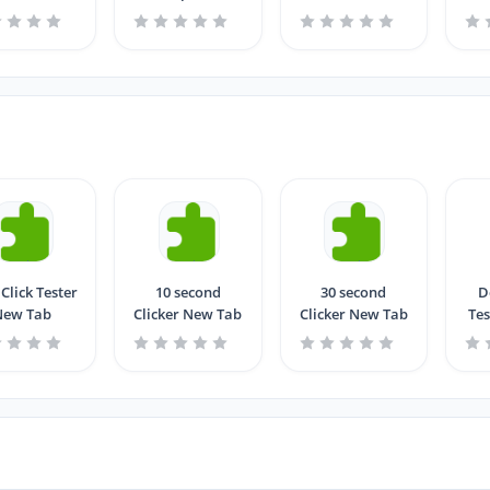
Click Tester
10 second
30 second
D
New Tab
Clicker New Tab
Clicker New Tab
Tes