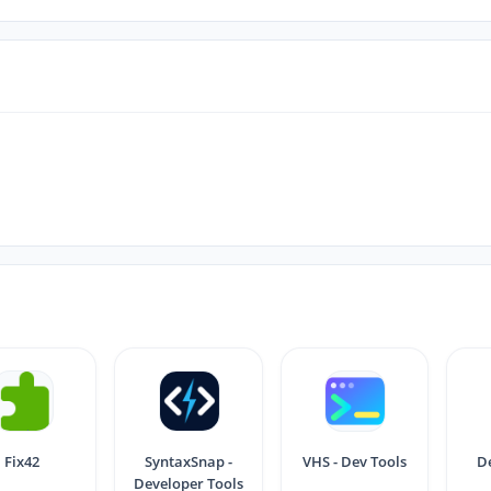
Fix42
SyntaxSnap -
VHS - Dev Tools
D
Developer Tools