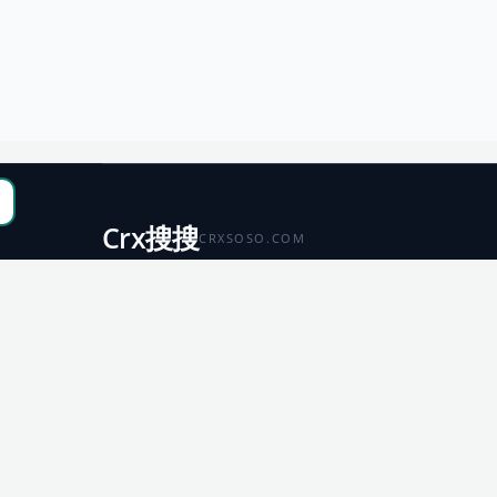
Crx搜搜
CRXSOSO.COM
聚合 Chrome、Edge、Firefox 与 Microsoft 商店资源，
便于搜索、跳转和下载。
Chrome
Edge
扩展商店
扩展商店
Firefox
Microsoft
扩展商店
应用商店