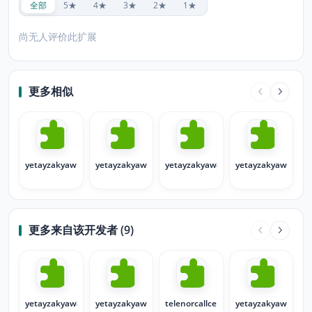
全部
5★
4★
3★
2★
1★
尚无人评价此扩展
更多相似
yetayzakyaw1
yetayzakyaw14
yetayzakyaw8
yetayzakyaw7
更多来自该开发者 (9)
yetayzakyaw8
yetayzakyaw7
telenorcallcenter
yetayzakyaw1