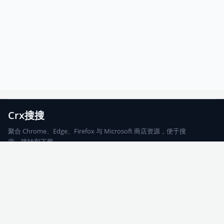
Crx搜搜
聚合 Chrome、Edge、Firefox 与 Microsoft 商店资源，便于搜
索、跳转和下载。
Chrome
Edge
Firefox
Microsoft
搜索
每期精选
更新日志
友情链接
© 2026 CRX搜搜